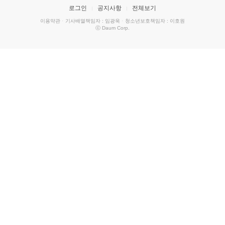
로그인
공지사항
전체보기
이용약관
·
기사배열책임자 : 임광욱
·
청소년보호책임자 : 이호원
ⓒ Daum Corp.