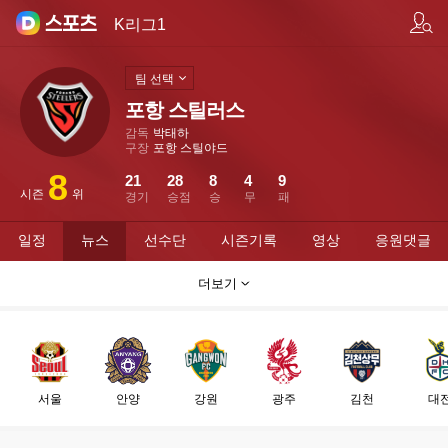
팀/선수 검색
K리그1
팀 선택
포항 스틸러스
감독
박태하
구장
포항 스틸야드
8
21
28
8
4
9
시즌
위
경기
승점
승
무
패
일정
뉴스
선수단
시즌기록
영상
응원댓글
더보기
서울
안양
강원
광주
김천
대