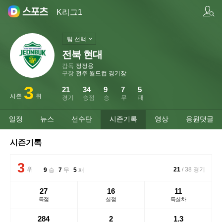
팀/선수 검색
K리그1
팀 선택
전북 현대
감독
정정용
구장
전주 월드컵 경기장
3
21
34
9
7
5
시즌
위
경기
승점
승
무
패
일정
뉴스
선수단
시즌기록
영상
응원댓글
시즌기록
3
위
21
/
38
경기
9
승
7
무
5
패
27
16
11
득점
실점
득실차
284
2
1.3