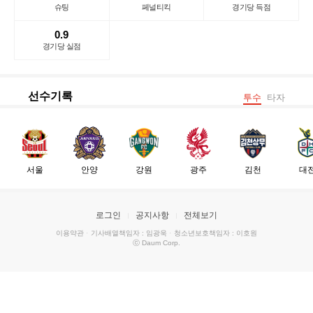
슈팅
페널티킥
경기당 득점
0.9
경기당 실점
선수기록
투수
타자
서울
안양
강원
광주
김천
대
로그인
공지사항
전체보기
이용약관
·
기사배열책임자 : 임광욱
·
청소년보호책임자 : 이호원
ⓒ Daum Corp.