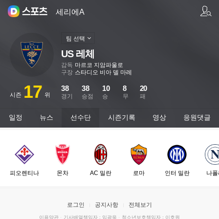
팀/선수 검색
세리에A
팀 선택
US 레체
감독
마르코 지암파울로
구장
스타디오 비아 델 마레
17
38
38
10
8
20
시즌
위
경기
승점
승
무
패
일정
뉴스
선수단
시즌기록
영상
응원댓글
피오렌티나
몬차
AC 밀란
로마
인터 밀란
나폴
로그인
공지사항
전체보기
이용약관
·
기사배열책임자 : 임광욱
·
청소년보호책임자 : 이호원