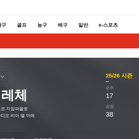
야구
골프
농구
배구
일반
e-스포츠
25/26
시즌
순위
 레체
17
승점
코 지암파울로
38
디오 비아 델 마레