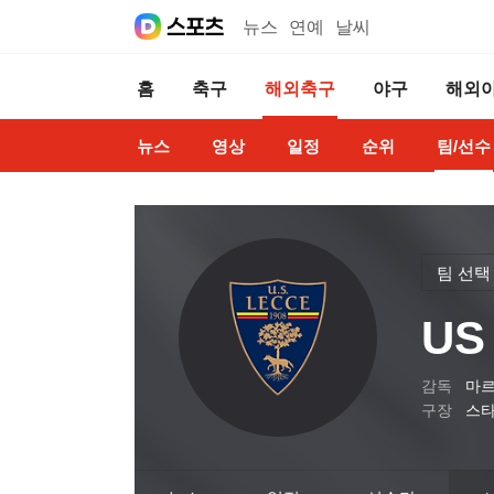
뉴스
연예
날씨
홈
축구
해외축구
야구
해외
뉴스
영상
일정
순위
팀/선수
팀 선택
US
감독
마르
구장
스타