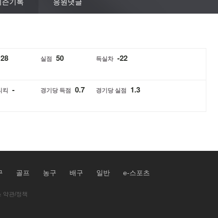
시즌기록
응원댓글
28
50
-22
실점
득실차
-
0.7
1.3
티킥
경기당 득점
경기당 실점
구
골프
농구
배구
일반
e-스포츠
 약관/정책