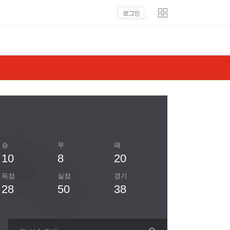
로그인
승
무
패
10
8
20
득점
실점
경기
28
50
38