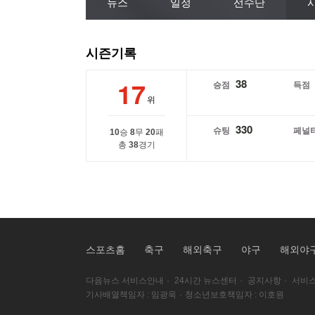
뉴스
일정
선수단
시즌기록
17
38
승점
득점
위
330
슈팅
페널
10
승
8
무
20
패
총
38
경기
스포츠홈
축구
해외축구
야구
해외야
다음뉴스 서비스안내
·
24시간 뉴스센터
·
공지사항
·
서비스
기사배열책임자 : 임광욱
·
청소년보호책임자 : 이호원