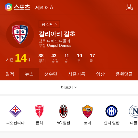
팀/선수 검색
세리에A
팀 선택
칼리아리 칼초
감독
다비드 니콜라
구장
Unipol Domus
14
38
43
11
10
17
시즌
위
경기
승점
승
무
패
일정
뉴스
선수단
시즌기록
영상
응원댓글
더보기
피오렌티나
몬차
AC 밀란
로마
인터 밀란
나폴