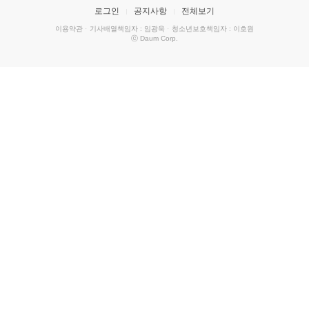
로그인
공지사항
전체보기
이용약관
·
기사배열책임자 : 임광욱
·
청소년보호책임자 : 이호원
ⓒ Daum Corp.