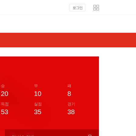
로그인
승
무
패
20
10
8
득점
실점
경기
53
35
38