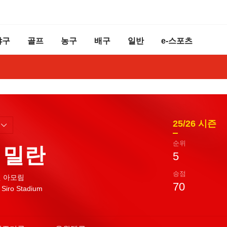
야구
골프
농구
배구
일반
e-스포츠
25/26
시즌
순위
 밀란
5
승점
 아모림
70
 Siro Stadium