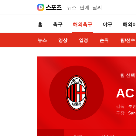
뉴스
연예
날씨
홈
축구
해외축구
야구
해외
뉴스
영상
일정
순위
팀/선수
팀 선택
AC
감독
루벤
구장
San