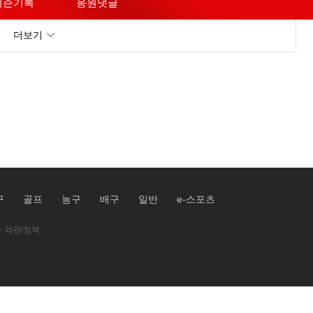
시즌기록
응원댓글
더보기
구
골프
농구
배구
일반
e-스포츠
 약관/정책