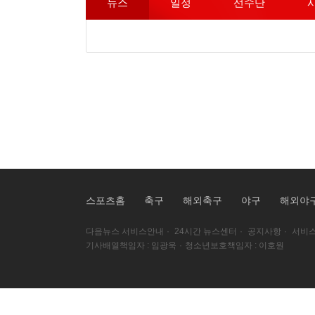
뉴스
일정
선수단
스포츠홈
축구
해외축구
야구
해외야
다음뉴스 서비스안내
·
24시간 뉴스센터
·
공지사항
·
서비스
기사배열책임자 : 임광욱
·
청소년보호책임자 : 이호원