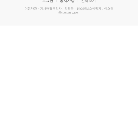
로그인
공지사항
전체보기
이용약관
·
기사배열책임자 : 임광욱
·
청소년보호책임자 : 이호원
ⓒ Daum Corp.