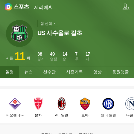
팀/선수 검색
세리에A
팀 선택
US 사수올로 칼초
11
38
49
14
7
17
시즌
위
경기
승점
승
무
패
일정
뉴스
선수단
시즌기록
영상
응원댓글
피오렌티나
몬차
AC 밀란
로마
인터 밀란
나폴