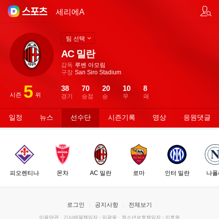
팀/선수 검색
세리에A
팀 선택
AC 밀란
감독
루벤 아모림
구장
San Siro Stadium
5
38
70
20
10
8
시즌
위
경기
승점
승
무
패
일정
뉴스
선수단
시즌기록
영상
응원댓글
피오렌티나
몬차
AC 밀란
로마
인터 밀란
나폴
로그인
공지사항
전체보기
이용약관
·
기사배열책임자 : 임광욱
·
청소년보호책임자 : 이호원