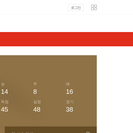
로그인
승
무
패
14
8
16
득점
실점
경기
45
48
38