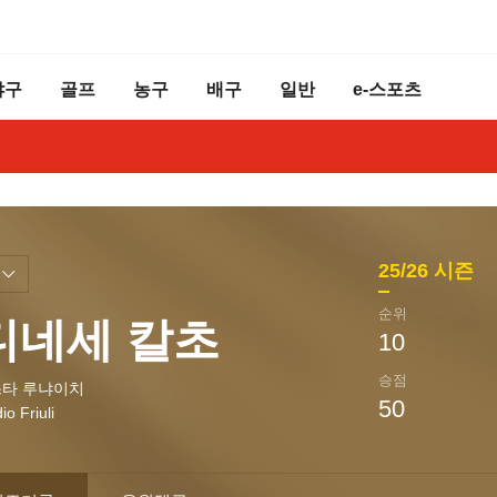
야구
골프
농구
배구
일반
e-스포츠
25/26
시즌
순위
디네세 칼초
10
승점
타 루냐이치
50
io Friuli