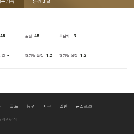
시즌기록
응원댓글
45
48
-3
실점
득실차
-
1.2
1.2
티킥
경기당 득점
경기당 실점
구
골프
농구
배구
일반
e-스포츠
 약관/정책