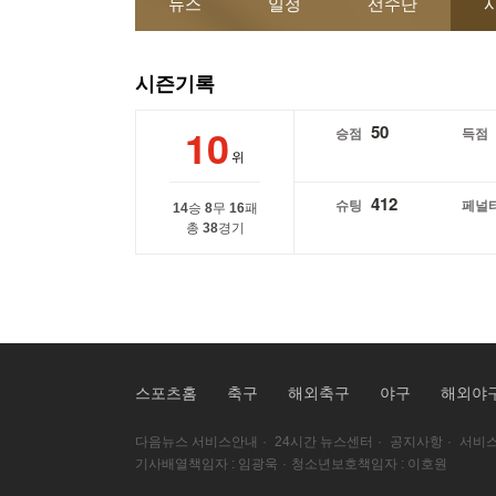
뉴스
일정
선수단
시즌기록
10
50
승점
득점
위
412
슈팅
페널
14
승
8
무
16
패
총
38
경기
스포츠홈
축구
해외축구
야구
해외야
다음뉴스 서비스안내
·
24시간 뉴스센터
·
공지사항
·
서비스
기사배열책임자 : 임광욱
·
청소년보호책임자 : 이호원