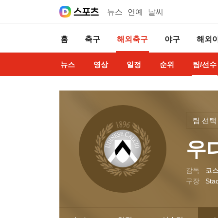
뉴스
연예
날씨
홈
축구
해외축구
야구
해외
뉴스
영상
일정
순위
팀/선수
팀 선택
우
감독
코스
구장
Stad