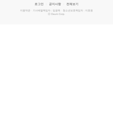
로그인
공지사항
전체보기
이용약관
·
기사배열책임자 : 임광욱
·
청소년보호책임자 : 이호원
ⓒ Daum Corp.