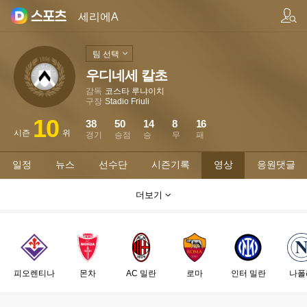
팀/선수 검색
세리에A
팀 선택
우디네세 칼초
감독
코스타 루냐이치
구장
Stadio Friuli
10
38
50
14
8
16
시즌
위
경기
승점
승
무
패
일정
뉴스
선수단
시즌기록
영상
응원댓글
더보기
피오렌티나
몬차
AC 밀란
로마
인터 밀란
나폴