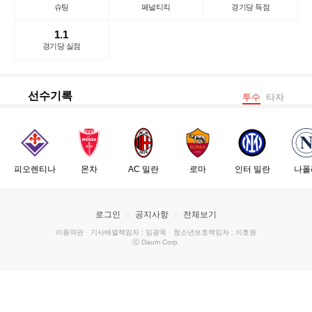
슈팅
페널티킥
경기당 득점
1.1
경기당 실점
선수기록
투수
타자
피오렌티나
몬차
AC 밀란
로마
인터 밀란
나폴
로그인
공지사항
전체보기
이용약관
·
기사배열책임자 : 임광욱
·
청소년보호책임자 : 이호원
ⓒ Daum Corp.