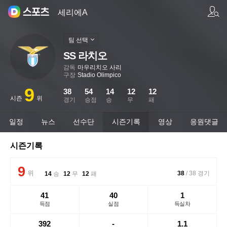
팀/선수 검색
세리에A
팀 선택
SS 라치오
감독
마우리치오 사리
구장
Stadio Olimpico
9
38
54
14
12
12
시즌
위
경기
승점
승
무
패
일정
뉴스
선수단
시즌기록
영상
응원댓글
시즌기록
9
위
38
/
38
경기
14
승
12
무
12
패
41
40
1
득점
실점
득실차
392
-
1.1