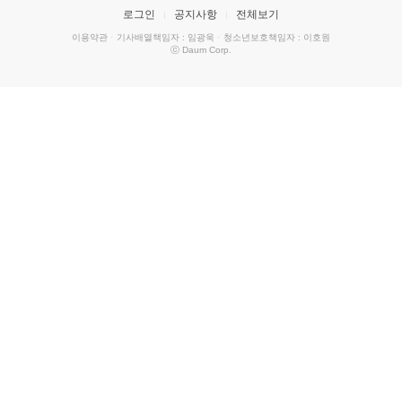
로그인
공지사항
전체보기
이용약관
·
기사배열책임자 : 임광욱
·
청소년보호책임자 : 이호원
ⓒ Daum Corp.