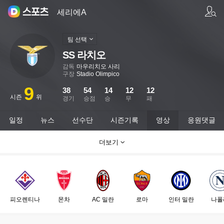
팀/선수 검색
세리에A
팀 선택
SS 라치오
감독
마우리치오 사리
구장
Stadio Olimpico
9
38
54
14
12
12
시즌
위
경기
승점
승
무
패
일정
뉴스
선수단
시즌기록
영상
응원댓글
더보기
피오렌티나
몬차
AC 밀란
로마
인터 밀란
나폴