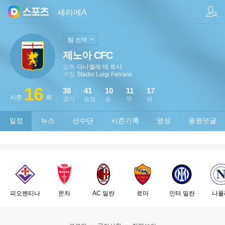
팀/선수 검색
세리에A
팀 선택
제노아 CFC
감독
다니엘레 데 로시
구장
Stadio Luigi Ferraris
16
38
41
10
11
17
시즌
위
경기
승점
승
무
패
일정
뉴스
선수단
시즌기록
영상
응원댓글
피오렌티나
몬차
AC 밀란
로마
인터 밀란
나폴