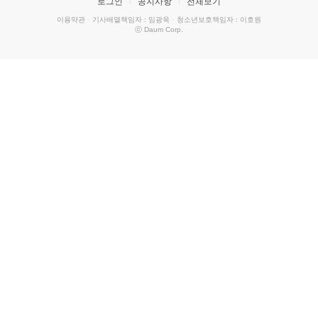
로그인
공지사항
전체보기
이용약관
·
기사배열책임자 : 임광욱
·
청소년보호책임자 : 이호원
ⓒ Daum Corp.