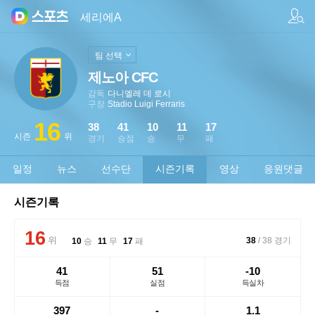
팀/선수 검색
세리에A
팀 선택
제노아 CFC
감독
다니엘레 데 로시
구장
Stadio Luigi Ferraris
16
38
41
10
11
17
시즌
위
경기
승점
승
무
패
일정
뉴스
선수단
시즌기록
영상
응원댓글
시즌기록
16
위
38
/
38
경기
10
승
11
무
17
패
41
51
-10
득점
실점
득실차
397
-
1.1