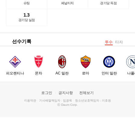
슈팅
페널티킥
경기당 득점
1.3
경기당 실점
선수기록
투수
타자
피오렌티나
몬차
AC 밀란
로마
인터 밀란
나폴
로그인
공지사항
전체보기
이용약관
·
기사배열책임자 : 임광욱
·
청소년보호책임자 : 이호원
ⓒ Daum Corp.