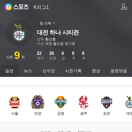
팀/선수 검색
K리그1
팀 선택
대전 하나 시티즌
감독
황선홍
구장
대전 월드컵 경기장
9
22
26
6
8
8
시즌
위
경기
승점
승
무
패
일정
뉴스
선수단
시즌기록
영상
응원댓글
서울
안양
강원
광주
김천
대