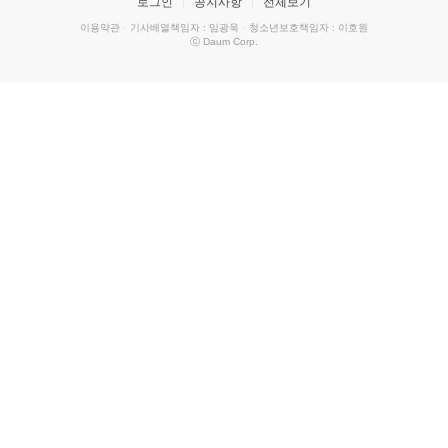
로그인
공지사항
전체보기
이용약관
·
기사배열책임자 : 임광욱
·
청소년보호책임자 : 이호원
ⓒ Daum Corp.