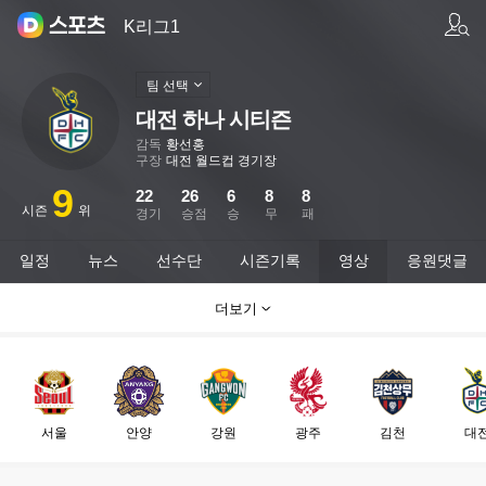
팀/선수 검색
K리그1
팀 선택
대전 하나 시티즌
감독
황선홍
구장
대전 월드컵 경기장
9
22
26
6
8
8
시즌
위
경기
승점
승
무
패
일정
뉴스
선수단
시즌기록
영상
응원댓글
더보기
서울
안양
강원
광주
김천
대