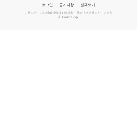
로그인
공지사항
전체보기
이용약관
·
기사배열책임자 : 임광욱
·
청소년보호책임자 : 이호원
ⓒ Daum Corp.