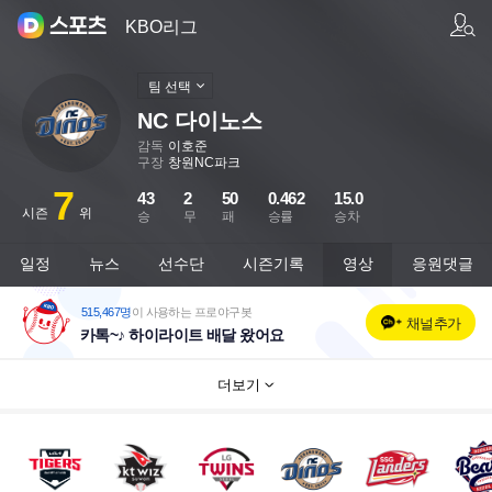
팀/선수 검색
KBO리그
팀 선택
NC 다이노스
감독
이호준
구장
창원NC파크
7
43
2
50
0.462
15.0
시즌
위
승
무
패
승률
승차
일정
뉴스
선수단
시즌기록
영상
응원댓글
515,467명
이 사용하는 프로야구봇
채널추가
카톡~♪ 하이라이트 배달 왔어요
더보기