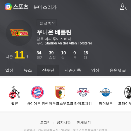
팀/선수 검색
분데스리가
팀 선택
우니온 베를린
감독
마리 루이즈 에타
구장
Stadion An der Alten Försterei
11
34
39
10
9
15
시즌
위
경기
승점
승
무
패
일정
뉴스
선수단
시즌기록
영상
응원댓글
쾰른
바이에른 뮌헨
아우크스부르크
라이프치히
파더보른
프라이
로그인
공지사항
전체보기
이용약관
·
기사배열책임자 : 임광욱
·
청소년보호책임자 : 이호원