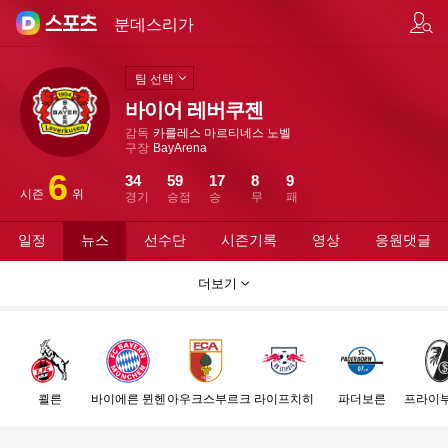
팀/선수 검색
분데스리가
팀 선택
바이어 레버쿠젠
감독
카를레스 마르티네스 노벨
구장
BayArena
6
34
59
17
8
9
시즌
위
경기
승점
승
무
패
일정
뉴스
선수단
시즌기록
영상
응원댓글
더보기
쾰른
바이에른 뮌헨
아우크스부르크
라이프치히
파더보른
프라이