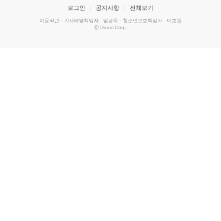
로그인
공지사항
전체보기
이용약관
·
기사배열책임자 : 임광욱
·
청소년보호책임자 : 이호원
ⓒ Daum Corp.