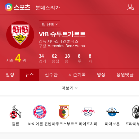
팀/선수 검색
분데스리가
팀 선택
VfB 슈투트가르트
감독
세바스티안 회네스
구장
Mercedes-Benz Arena
4
34
62
18
8
8
시즌
위
경기
승점
승
무
패
일정
뉴스
선수단
시즌기록
영상
응원댓글
더보기
쾰른
바이에른 뮌헨
아우크스부르크
라이프치히
파더보른
프라이