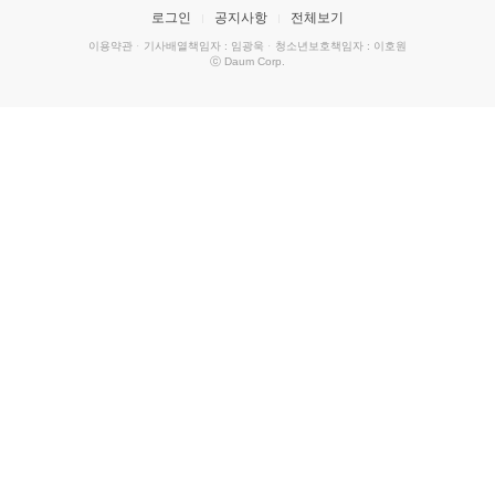
로그인
공지사항
전체보기
이용약관
·
기사배열책임자 : 임광욱
·
청소년보호책임자 : 이호원
ⓒ Daum Corp.