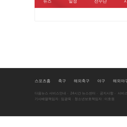
뉴스
일정
선수단
스포츠홈
축구
해외축구
야구
해외야
다음뉴스 서비스안내
·
24시간 뉴스센터
·
공지사항
·
서비스
기사배열책임자 : 임광욱
·
청소년보호책임자 : 이호원