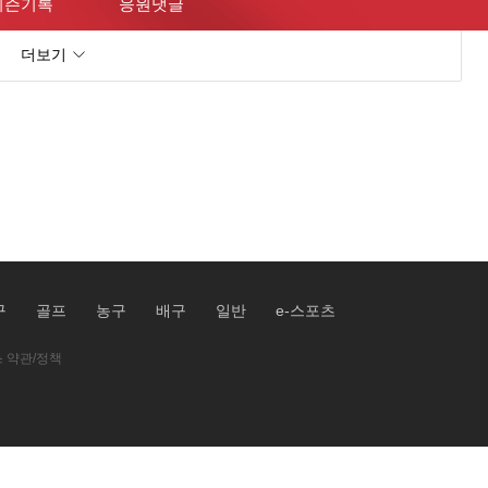
시즌기록
응원댓글
더보기
구
골프
농구
배구
일반
e-스포츠
 약관/정책