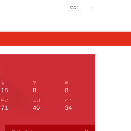
로그인
승
무
패
18
8
8
득점
실점
경기
71
49
34