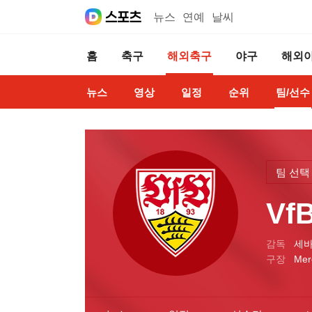
뉴스
연예
날씨
홈
축구
해외축구
야구
해외
뉴스
영상
일정
순위
팀/선수
팀 선택
V
감독
세바
구장
Mer