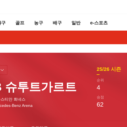
야구
골프
농구
배구
일반
e-스포츠
25/26
시즌
순위
fB 슈투트가르트
4
승점
스티안 회네스
62
cedes-Benz Arena