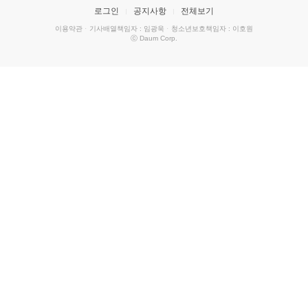
로그인
공지사항
전체보기
이용약관
·
기사배열책임자 : 임광욱
·
청소년보호책임자 : 이호원
ⓒ Daum Corp.