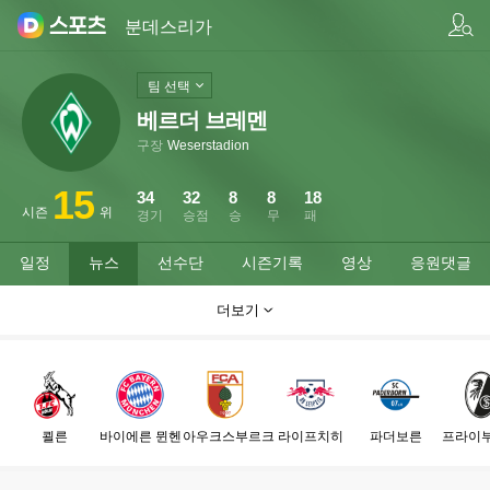
팀/선수 검색
분데스리가
팀 선택
베르더 브레멘
구장
Weserstadion
15
34
32
8
8
18
시즌
위
경기
승점
승
무
패
일정
뉴스
선수단
시즌기록
영상
응원댓글
더보기
쾰른
바이에른 뮌헨
아우크스부르크
라이프치히
파더보른
프라이