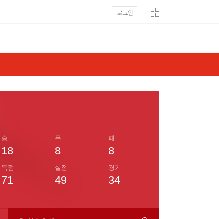
로그인
승
무
패
18
8
8
득점
실점
경기
71
49
34