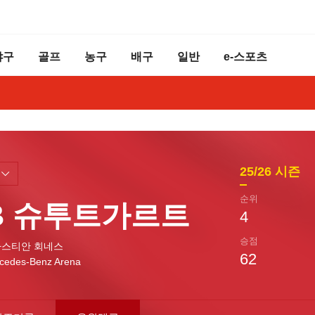
야구
골프
농구
배구
일반
e-스포츠
25/26
시즌
순위
fB 슈투트가르트
4
승점
스티안 회네스
62
cedes-Benz Arena