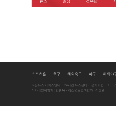
뉴스
일정
선수단
스포츠홈
축구
해외축구
야구
해외야
다음뉴스 서비스안내
·
24시간 뉴스센터
·
공지사항
·
서비스
기사배열책임자 : 임광욱
·
청소년보호책임자 : 이호원