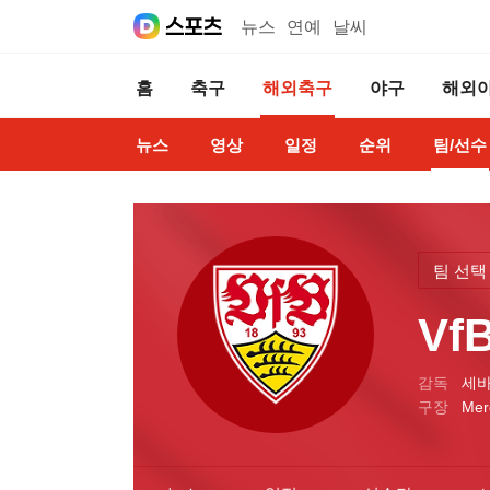
뉴스
연예
날씨
홈
축구
해외축구
야구
해외
뉴스
영상
일정
순위
팀/선수
팀 선택
V
감독
세바
구장
Mer