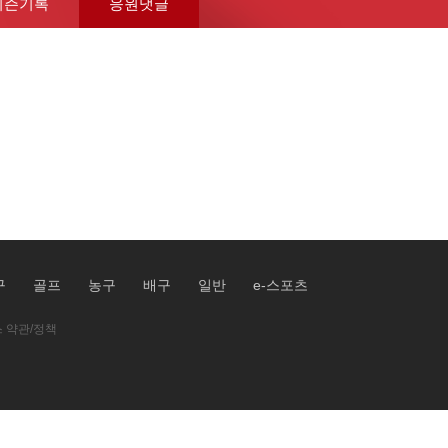
시즌기록
응원댓글
구
골프
농구
배구
일반
e-스포츠
 약관/정책