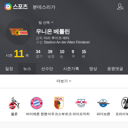
팀/선수 검색
분데스리가
팀 선택
우니온 베를린
감독
마리 루이즈 에타
구장
Stadion An der Alten Försterei
11
34
39
10
9
15
시즌
위
경기
승점
승
무
패
일정
뉴스
선수단
시즌기록
영상
응원댓글
더보기
쾰른
바이에른 뮌헨
아우크스부르크
라이프치히
파더보른
프라이