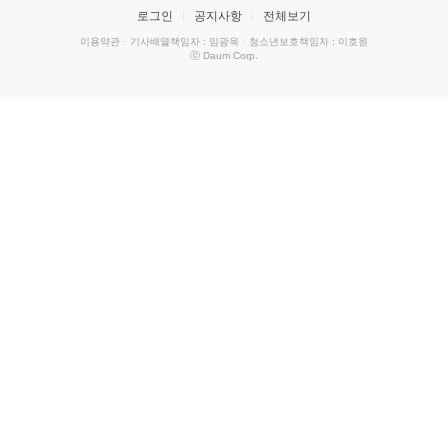
로그인
공지사항
전체보기
이용약관
·
기사배열책임자 : 임광욱
·
청소년보호책임자 : 이호원
ⓒ Daum Corp.