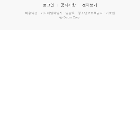
로그인
공지사항
전체보기
이용약관
·
기사배열책임자 : 임광욱
·
청소년보호책임자 : 이호원
ⓒ Daum Corp.