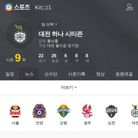
팀/선수 검색
K리그1
팀 선택
대전 하나 시티즌
감독
황선홍
구장
대전 월드컵 경기장
9
22
26
6
8
8
시즌
위
경기
승점
승
무
패
일정
뉴스
선수단
시즌기록
영상
응원댓글
더보기
서울
안양
강원
광주
김천
대