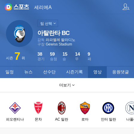
팀/선수 검색
세리에A
팀 선택
아탈란타 BC
감독
라파엘레 팔라디노
구장
Gewiss Stadium
7
38
59
15
14
9
시즌
위
경기
승점
승
무
패
일정
뉴스
선수단
시즌기록
영상
응원댓글
더보기
피오렌티나
몬차
AC 밀란
로마
인터 밀란
나폴