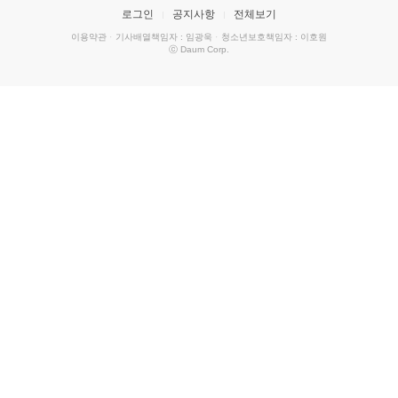
로그인
공지사항
전체보기
이용약관
·
기사배열책임자 : 임광욱
·
청소년보호책임자 : 이호원
ⓒ Daum Corp.