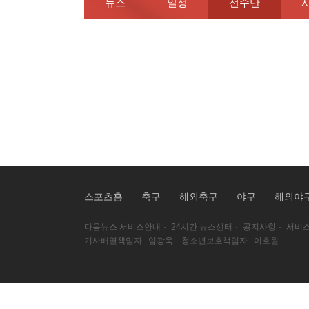
뉴스
일정
선수단
스포츠홈
축구
해외축구
야구
해외야
다음뉴스 서비스안내
·
24시간 뉴스센터
·
공지사항
·
서비스
기사배열책임자 : 임광욱
·
청소년보호책임자 : 이호원