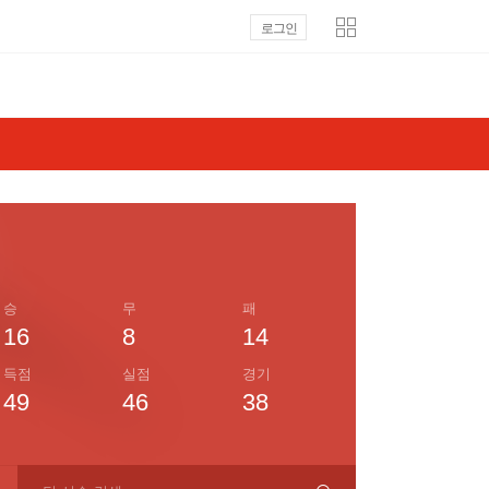
로그인
승
무
패
16
8
14
득점
실점
경기
49
46
38