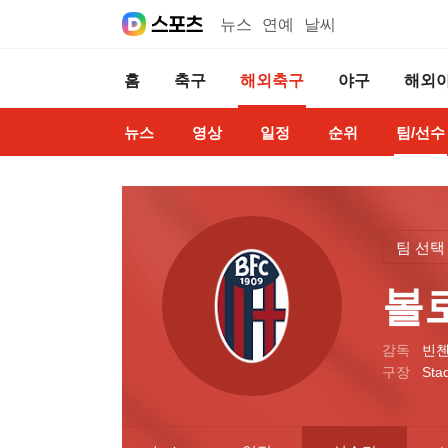
뉴스
연예
날씨
홈
축구
해외축구
야구
해외
뉴스
영상
일정
순위
팀/선수
팀 선택
볼
감독
빈첸
구장
Stad