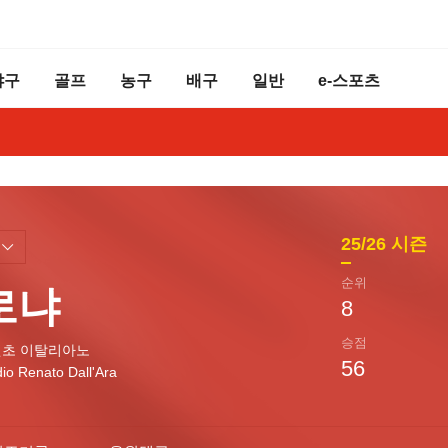
야구
골프
농구
배구
일반
e-스포츠
25/26
시즌
순위
로냐
8
승점
초 이탈리아노
56
io Renato Dall'Ara