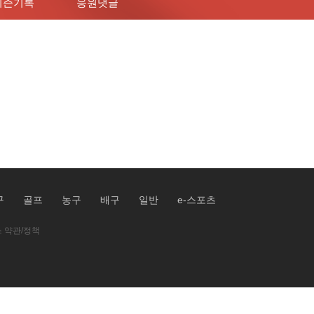
시즌기록
응원댓글
구
골프
농구
배구
일반
e-스포츠
 약관/정책