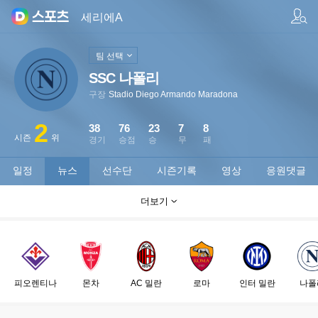
팀/선수 검색
세리에A
팀 선택
SSC 나폴리
구장
Stadio Diego Armando Maradona
2
38
76
23
7
8
시즌
위
경기
승점
승
무
패
일정
뉴스
선수단
시즌기록
영상
응원댓글
더보기
피오렌티나
몬차
AC 밀란
로마
인터 밀란
나폴