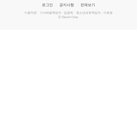
로그인
공지사항
전체보기
이용약관
·
기사배열책임자 : 임광욱
·
청소년보호책임자 : 이호원
ⓒ Daum Corp.