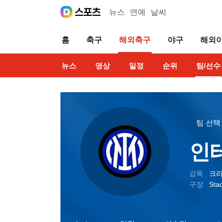
뉴스
연예
날씨
홈
축구
해외축구
야구
해외
뉴스
영상
일정
순위
팀/선수
팀 선택
인
감독
크리
구장
Sta