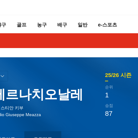
야구
골프
농구
배구
일반
e-스포츠
25/26
시즌
순위
테르나치오날레
1
승점
스티안 키부
87
dio Giuseppe Meazza