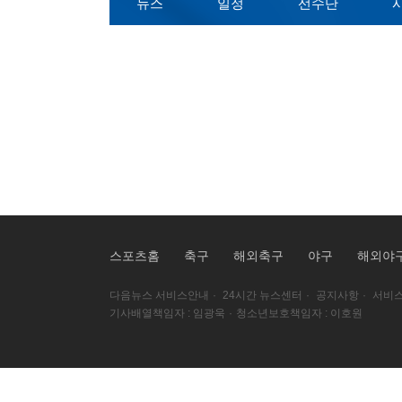
뉴스
일정
선수단
스포츠홈
축구
해외축구
야구
해외야
다음뉴스 서비스안내
·
24시간 뉴스센터
·
공지사항
·
서비스
기사배열책임자 : 임광욱
·
청소년보호책임자 : 이호원