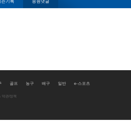
시즌기록
응원댓글
구
골프
농구
배구
일반
e-스포츠
 약관/정책