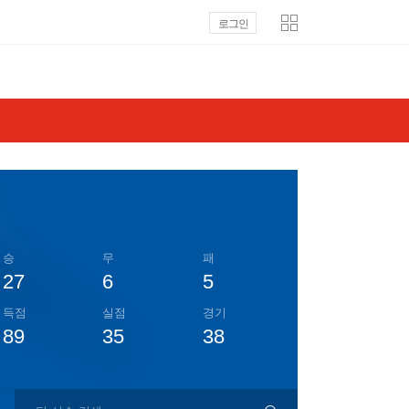
로그인
승
무
패
27
6
5
득점
실점
경기
89
35
38