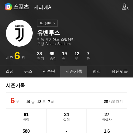
팀/선수 검색
세리에A
팀 선택
유벤투스
감독
루치아노 스팔레티
구장
Allianz Stadium
6
38
69
19
12
7
시즌
위
경기
승점
승
무
패
일정
뉴스
선수단
시즌기록
영상
응원댓글
시즌기록
6
위
38
/
38
경기
19
승
12
무
7
패
61
34
27
득점
실점
득실차
580
-
1.6