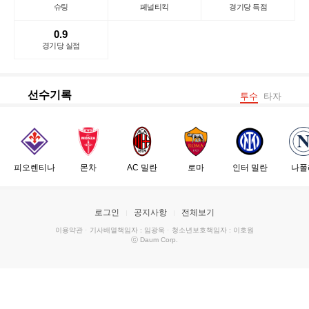
슈팅
페널티킥
경기당 득점
0.9
경기당 실점
선수기록
투수
타자
피오렌티나
몬차
AC 밀란
로마
인터 밀란
나폴
로그인
공지사항
전체보기
이용약관
·
기사배열책임자 : 임광욱
·
청소년보호책임자 : 이호원
ⓒ Daum Corp.