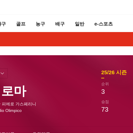
야구
골프
농구
배구
일반
e-스포츠
25/26
시즌
순위
 로마
3
승점
 피에로 가스페리니
73
dio Olimpico