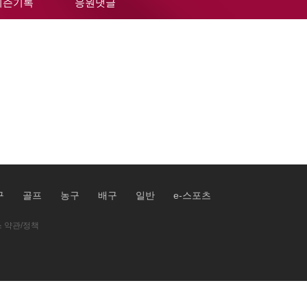
시즌기록
응원댓글
구
골프
농구
배구
일반
e-스포츠
 약관/정책