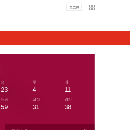
로그인
승
무
패
23
4
11
득점
실점
경기
59
31
38