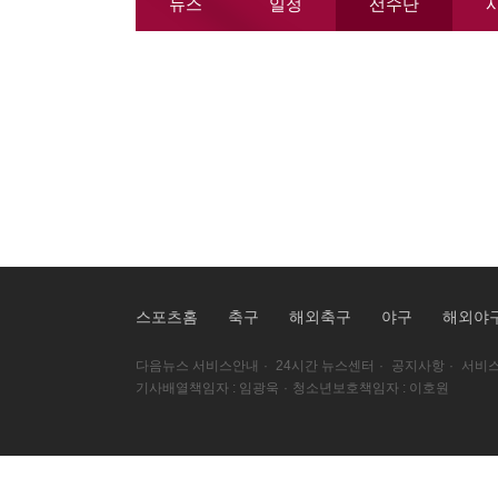
뉴스
일정
선수단
스포츠홈
축구
해외축구
야구
해외야
다음뉴스 서비스안내
·
24시간 뉴스센터
·
공지사항
·
서비스
기사배열책임자 : 임광욱
·
청소년보호책임자 : 이호원