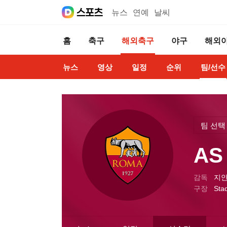
뉴스
연예
날씨
홈
축구
해외축구
야구
해외
뉴스
영상
일정
순위
팀/선수
팀 선택
AS
감독
지안
구장
Sta