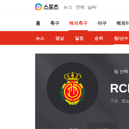
뉴스
연예
날씨
홈
축구
해외축구
야구
해외
뉴스
영상
일정
순위
팀/선수
팀 선택
R
구장
오노