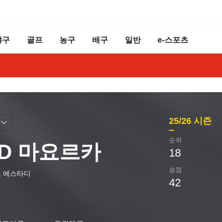
야구
골프
농구
배구
일반
e-스포츠
25/26
시즌
순위
CD 마요르카
18
승점
 에스타디
42