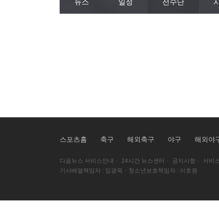
뉴스
일정
선수단
스포츠홈
축구
해외축구
야구
해외야
다음뉴스 서비스안내
·
24시간 뉴스센터
·
공지사항
·
서비스
기사배열책임자 : 임광욱
·
청소년보호책임자 : 이호원