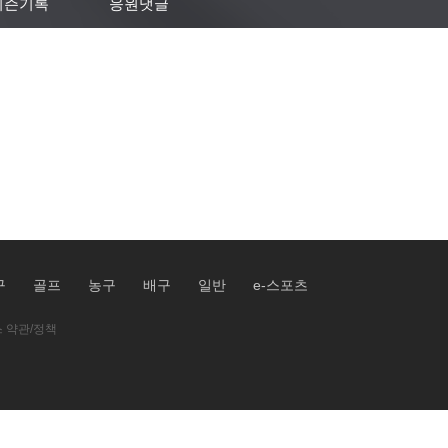
시즌기록
응원댓글
구
골프
농구
배구
일반
e-스포츠
 약관/정책