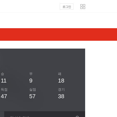
로그인
승
무
패
11
9
18
득점
실점
경기
47
57
38