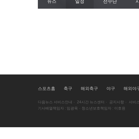
뉴스
일정
선수단
스포츠홈
축구
해외축구
야구
해외야
다음뉴스 서비스안내
·
24시간 뉴스센터
·
공지사항
·
서비스
기사배열책임자 : 임광욱
·
청소년보호책임자 : 이호원