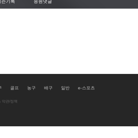
시즌기록
응원댓글
구
골프
농구
배구
일반
e-스포츠
 약관/정책