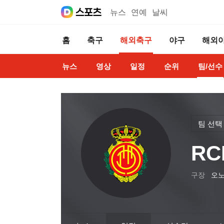
뉴스
연예
날씨
홈
축구
해외축구
야구
해외
뉴스
영상
일정
순위
팀/선수
팀 선택
R
구장
오노