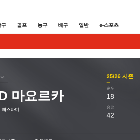
야구
골프
농구
배구
일반
e-스포츠
25/26
시즌
순위
CD 마요르카
18
승점
 에스타디
42