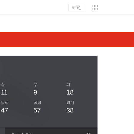
로그인
승
무
패
11
9
18
득점
실점
경기
47
57
38