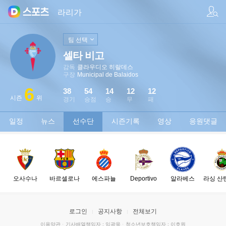
팀/선수 검색
라리가
팀 선택
셀타 비고
감독
클라우디오 히랄데스
구장
Municipal de Balaidos
6
38
54
14
12
12
시즌
위
경기
승점
승
무
패
일정
뉴스
선수단
시즌기록
영상
응원댓글
오사수나
바르셀로나
에스파뇰
Deportivo
알라베스
라싱 산
로그인
공지사항
전체보기
이용약관
·
기사배열책임자 : 임광욱
·
청소년보호책임자 : 이호원