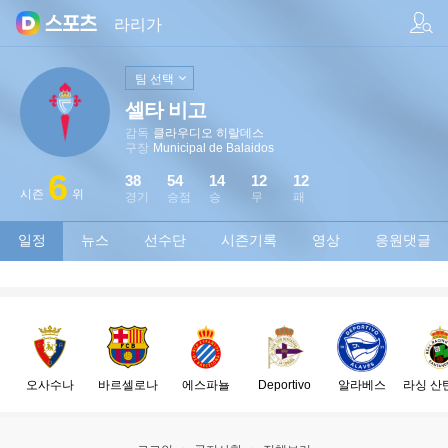
팀/선수 검색
라리가
팀 선택
셀타 비고
감독
클라우디오 히랄데스
구장
Municipal de Balaidos
6
38
54
14
12
12
시즌
위
경기
승점
승
무
패
일정
뉴스
선수단
시즌기록
영상
응원댓글
오사수나
바르셀로나
에스파뇰
Deportivo
알라베스
라싱 산