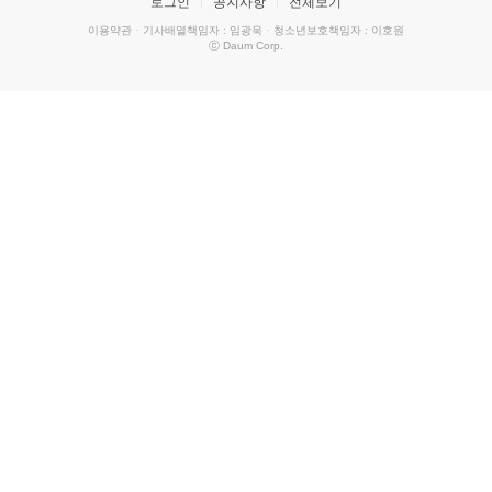
로그인
공지사항
전체보기
이용약관
·
기사배열책임자 : 임광욱
·
청소년보호책임자 : 이호원
ⓒ Daum Corp.