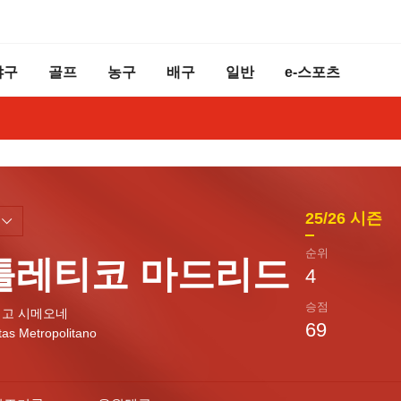
야구
골프
농구
배구
일반
e-스포츠
25/26
시즌
순위
틀레티코 마드리드
4
승점
고 시메오네
69
tas Metropolitano