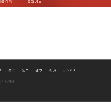
시즌기록
응원댓글
구
골프
농구
배구
일반
e-스포츠
 약관/정책