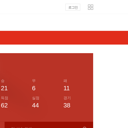
로그인
승
무
패
21
6
11
득점
실점
경기
62
44
38