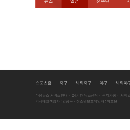
뉴스
일정
선수단
스포츠홈
축구
해외축구
야구
해외야
다음뉴스 서비스안내
·
24시간 뉴스센터
·
공지사항
·
서비스
기사배열책임자 : 임광욱
·
청소년보호책임자 : 이호원