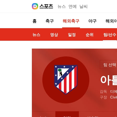
뉴스
연예
날씨
홈
축구
해외축구
야구
해외
뉴스
영상
일정
순위
팀/선수
팀 선택
아
감독
디에
구장
Cívi