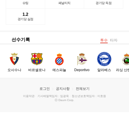
슈팅
페널티킥
경기당 득점
1.2
경기당 실점
선수기록
투수
타자
오사수나
바르셀로나
에스파뇰
Deportivo
알라베스
라싱 산
로그인
공지사항
전체보기
이용약관
·
기사배열책임자 : 임광욱
·
청소년보호책임자 : 이호원
ⓒ Daum Corp.