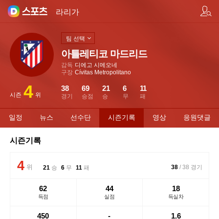
팀/선수 검색
라리가
팀 선택
아틀레티코 마드리드
감독
디에고 시메오네
구장
Cívitas Metropolitano
4
38
69
21
6
11
시즌
위
경기
승점
승
무
패
일정
뉴스
선수단
시즌기록
영상
응원댓글
시즌기록
4
위
38
/
38
경기
21
승
6
무
11
패
62
44
18
득점
실점
득실차
450
-
1.6