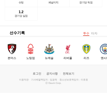
슈팅
페널티킥
경기당 득점
1.2
경기당 실점
선수기록
투수
타자
본머스
노팅엄
뉴캐슬
리버풀
리즈
맨시
로그인
공지사항
전체보기
이용약관
·
기사배열책임자 : 임광욱
·
청소년보호책임자 : 이호원
ⓒ Daum Corp.