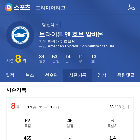
팀/선수 검색
프리미어리그
팀 선택
브라이튼 앤 호브 알비온
감독
파비안 휘르첼러
구장
American Express Community Stadium
8
38
53
14
11
13
시즌
위
경기
승점
승
무
패
일정
뉴스
선수단
시즌기록
영상
응원댓글
시즌기록
8
위
38
/
38
경기
14
승
11
무
13
패
52
46
6
득점
실점
득실차
455
-
1.4