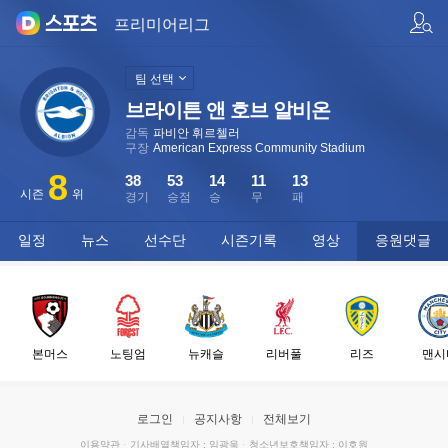
팀/선수 검색
프리미어리그
팀 선택
브라이튼 앤 호브 알비온
감독
파비안 휘르첼러
구장
American Express Community Stadium
8
38
53
14
11
13
시즌
위
경기
승점
승
무
패
일정
뉴스
선수단
시즌기록
영상
응원댓글
본머스
노팅엄
뉴캐슬
리버풀
리즈
맨시
로그인
공지사항
전체보기
이용약관
·
기사배열책임자 : 임광욱
·
청소년보호책임자 : 이호원