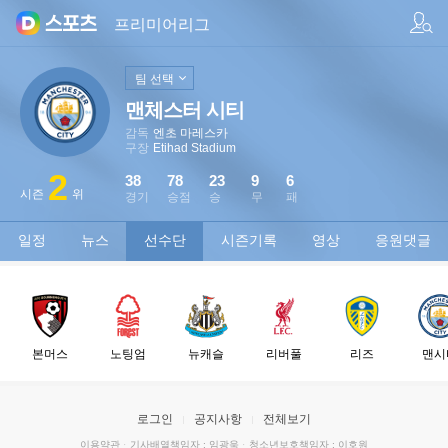
팀/선수 검색
프리미어리그
팀 선택
맨체스터 시티
감독
엔초 마레스카
구장
Etihad Stadium
2
38
78
23
9
6
시즌
위
경기
승점
승
무
패
일정
뉴스
선수단
시즌기록
영상
응원댓글
본머스
노팅엄
뉴캐슬
리버풀
리즈
맨시
로그인
공지사항
전체보기
이용약관
·
기사배열책임자 : 임광욱
·
청소년보호책임자 : 이호원