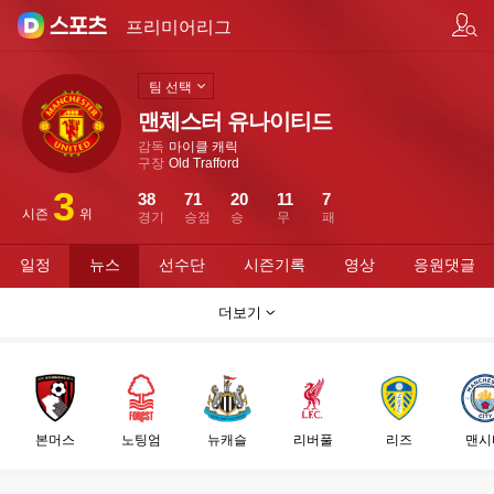
팀/선수 검색
프리미어리그
팀 선택
맨체스터 유나이티드
감독
마이클 캐릭
구장
Old Trafford
3
38
71
20
11
7
시즌
위
경기
승점
승
무
패
일정
뉴스
선수단
시즌기록
영상
응원댓글
더보기
본머스
노팅엄
뉴캐슬
리버풀
리즈
맨시