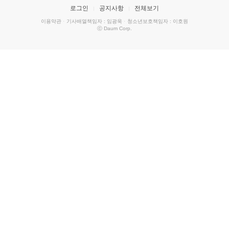
로그인
공지사항
전체보기
이용약관
·
기사배열책임자 : 임광욱
·
청소년보호책임자 : 이호원
ⓒ Daum Corp.