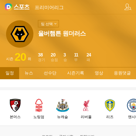
팀/선수 검색
프리미어리그
팀 선택
울버햄튼 원더러스
20
38
20
3
11
24
시즌
위
경기
승점
승
무
패
일정
뉴스
선수단
시즌기록
영상
응원댓글
본머스
노팅엄
뉴캐슬
리버풀
리즈
맨시