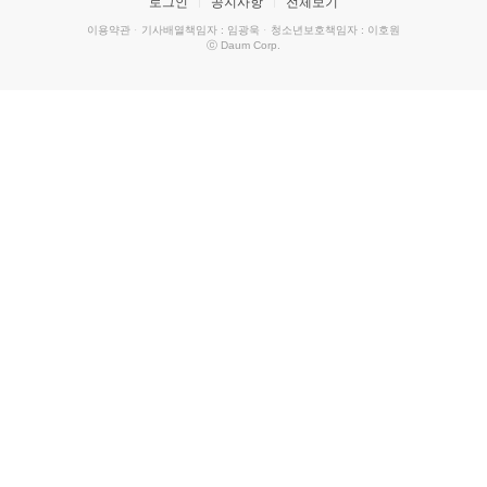
로그인
공지사항
전체보기
이용약관
·
기사배열책임자 : 임광욱
·
청소년보호책임자 : 이호원
ⓒ Daum Corp.