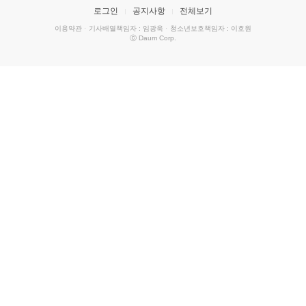
로그인
공지사항
전체보기
이용약관
·
기사배열책임자 : 임광욱
·
청소년보호책임자 : 이호원
ⓒ Daum Corp.