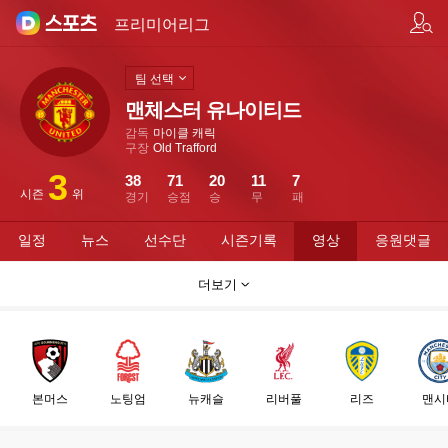
팀/선수 검색
프리미어리그
팀 선택
맨체스터 유나이티드
감독
마이클 캐릭
구장
Old Trafford
3
38
71
20
11
7
시즌
위
경기
승점
승
무
패
일정
뉴스
선수단
시즌기록
영상
응원댓글
더보기
본머스
노팅엄
뉴캐슬
리버풀
리즈
맨시