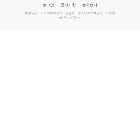
로그인
공지사항
전체보기
이용약관
·
기사배열책임자 : 임광욱
·
청소년보호책임자 : 이호원
ⓒ Daum Corp.