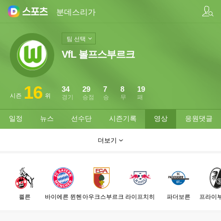
팀/선수 검색
분데스리가
팀 선택
VfL 볼프스부르크
16
34
29
7
8
19
시즌
위
경기
승점
승
무
패
일정
뉴스
선수단
시즌기록
영상
응원댓글
더보기
쾰른
바이에른 뮌헨
아우크스부르크
라이프치히
파더보른
프라이