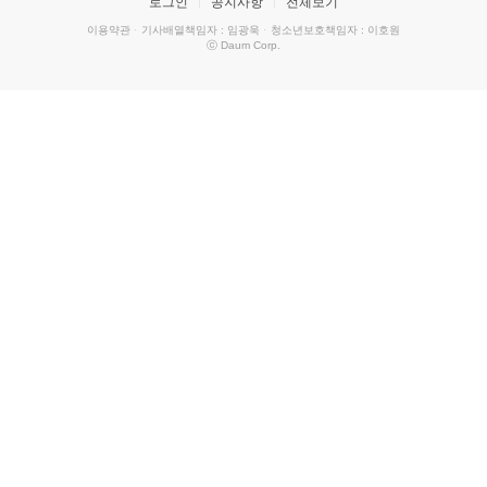
로그인
공지사항
전체보기
이용약관
·
기사배열책임자 : 임광욱
·
청소년보호책임자 : 이호원
ⓒ Daum Corp.