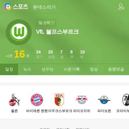
팀/선수 검색
분데스리가
팀 선택
VfL 볼프스부르크
16
34
29
7
8
19
시즌
위
경기
승점
승
무
패
일정
뉴스
선수단
시즌기록
영상
응원댓글
쾰른
바이에른 뮌헨
아우크스부르크
라이프치히
파더보른
프라이