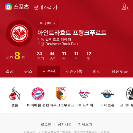
팀/선수 검색
분데스리가
팀 선택
아인트라흐트 프랑크푸르트
감독
알베르트 리에라
구장
Deutsche Bank Park
8
34
44
11
11
12
시즌
위
경기
승점
승
무
패
일정
뉴스
선수단
시즌기록
영상
응원댓글
쾰른
바이에른 뮌헨
아우크스부르크
라이프치히
파더보른
프라이
로그인
공지사항
전체보기
이용약관
·
기사배열책임자 : 임광욱
·
청소년보호책임자 : 이호원