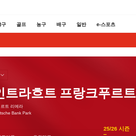
야구
골프
농구
배구
일반
e-스포츠
인트라흐트 프랑크푸르트
르트 리에라
tsche Bank Park
25/26
시즌