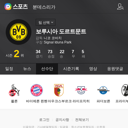
팀/선수 검색
분데스리가
팀 선택
보루시아 도르트문트
감독
니코 코바치
구장
Signal Iduna Park
2
34
73
22
7
5
시즌
위
경기
승점
승
무
패
일정
뉴스
선수단
시즌기록
영상
응원댓글
쾰른
바이에른 뮌헨
아우크스부르크
라이프치히
파더보른
프라이
로그인
공지사항
전체보기
이용약관
·
기사배열책임자 : 임광욱
·
청소년보호책임자 : 이호원