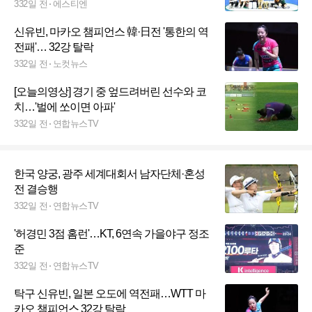
332일 전
에스티엔
신유빈, 마카오 챔피언스 韓·日전 '통한의 역
전패'… 32강 탈락
332일 전
노컷뉴스
[오늘의영상] 경기 중 엎드려버린 선수와 코
치…'벌에 쏘이면 아파'
332일 전
연합뉴스TV
한국 양궁, 광주 세계대회서 남자단체·혼성
전 결승행
332일 전
연합뉴스TV
'허경민 3점 홈런'…KT, 6연속 가을야구 정조
준
332일 전
연합뉴스TV
탁구 신유빈, 일본 오도에 역전패…WTT 마
카오 챔피언스 32강 탈락