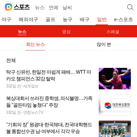
뉴스
연예
날씨
야구
해외야구
골프
농구
배구
일반
e-스포츠
뉴스
영상
스페셜
최신 뉴스
많이 본
전체
탁구 신유빈, 한일전 아쉽게 패배… WTT 마
카오 챔피언스 32강 탈락
332일 전
세계일보
복싱대회서 쓰러진 중학생, 의식불명…가족
들 "골든타임 놓쳤다" 주장
332일 전
연합뉴스TV
"기회의 장" 원광대·한국체대, 전국대학핸드
볼 통합선수권 남·여부에서 각각 우승