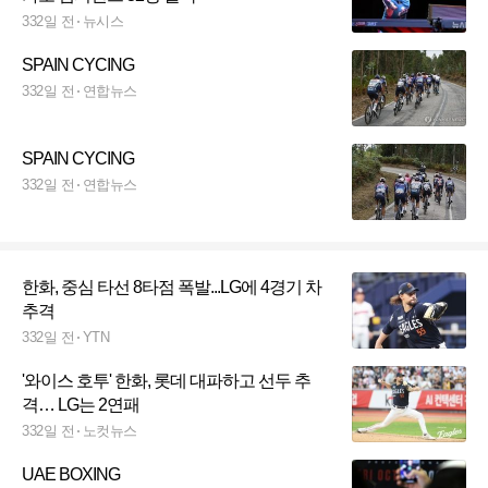
332일 전
뉴시스
SPAIN CYCING
332일 전
연합뉴스
SPAIN CYCING
332일 전
연합뉴스
한화, 중심 타선 8타점 폭발...LG에 4경기 차
추격
332일 전
YTN
'와이스 호투' 한화, 롯데 대파하고 선두 추
격… LG는 2연패
332일 전
노컷뉴스
UAE BOXING