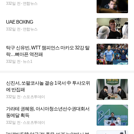
332일 전
연합뉴스
UAE BOXING
332일 전
연합뉴스
탁구 신유빈, WTT 챔피언스 마카오 32강 탈
락…뼈아픈 역전패
332일 전
뉴스1
신진서, 쏘팔코사놀 결승 1국서 中 투샤오위
에 반집패
332일 전
스포츠투데이
가라테 권혜원, 아시아청소년선수권대회서
동메달 획득
332일 전
스포츠투데이