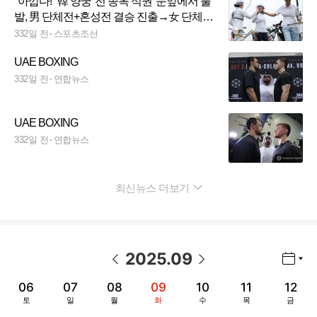
"아깝다!" 韓 양궁 '전 종목 석권' 눈앞에서 불
발, 男 단체전+혼성전 결승 진출→女 단체전
3위 결정전
332일 전
스포츠조선
UAE BOXING
332일 전
연합뉴스
UAE BOXING
332일 전
연합뉴스
최신뉴스 더보기
펼치기
2025
.
09
년월 선택 열기/닫기
이전 날짜
다음 날짜
06
07
08
09
10
11
12
토
일
월
화
수
목
금