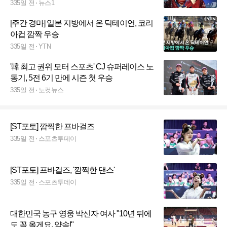
335일 전
뉴스1
[주간 경마] 일본 지방에서 온 딕테이언, 코리
아컵 깜짝 우승
335일 전
YTN
'韓 최고 권위 모터 스포츠' CJ 슈퍼레이스 노
동기, 5전 6기 만에 시즌 첫 우승
335일 전
노컷뉴스
[ST포토] 깜찍한 프바걸즈
335일 전
스포츠투데이
[ST포토] 프바걸즈, '깜찍한 댄스'
335일 전
스포츠투데이
대한민국 농구 영웅 박신자 여사 "10년 뒤에
도 꼭 올게요, 약속!"